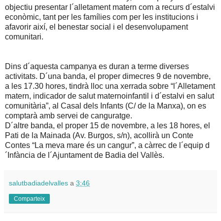
objectiu presentar l´alletament matern com a recurs d´estalvi
econòmic, tant per les famílies com per les institucions i
afavorir així, el benestar social i el desenvolupament
comunitari.
Dins d´aquesta campanya es duran a terme diverses
activitats. D´una banda, el proper dimecres 9 de novembre,
a les 17.30 hores, tindrà lloc una xerrada sobre “l´Alletament
matern, indicador de salut maternoinfantil i d´estalvi en salut
comunitària”, al Casal dels Infants (C/ de la Manxa), on es
comptarà amb servei de canguratge.
D´altre banda, el proper 15 de novembre, a les 18 hores, el
Pati de la Mainada (Av. Burgos, s/n), acollirà un Conte
Contes “La meva mare és un cangur”, a càrrec de l´equip d
´Infància de l´Ajuntament de Badia del Vallès.
salutbadiadelvalles
a
3:46
Comparteix