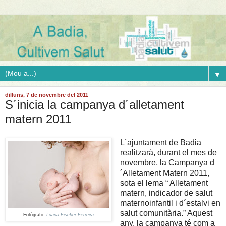
▼
dilluns, 7 de novembre del 2011
S´inicia la campanya d´alletament
matern 2011
L´ajuntament de Badia
realitzarà, durant el mes de
novembre, la Campanya d
´Alletament Matern 2011,
sota el lema “ Alletament
matern, indicador de salut
maternoinfantil i d´estalvi en
salut comunitària.” Aquest
Fotógrafo:
Luana Fischer Ferreira
any, la campanya té com a